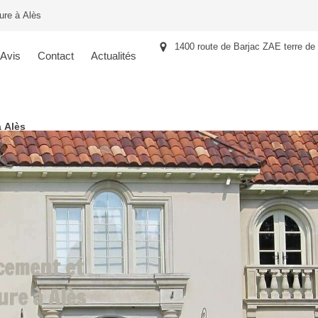
ure à Alès
1400 route de Barjac ZAE terre de
Avis
Contact
Actualités
à Alès
cement et
ure à Alès