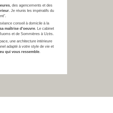
ieures
, des agencements et des
rieur
. Je réunis les impératifs du
nt".
 séance conseil à domicile à la
 sa maîtrise d'oeuvre
. Le cabinet
s à Ruoms et de Sommières à Uzès.
pace, une architecture intérieure
nel adapté à votre style de vie et
ieu qui vous ressemble
.